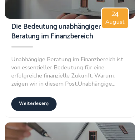
zeigen wir in diesem Post.Unabhängige
24
Beratung im Finanzbereich ist von
August
essenzieller Bedeutung für eine erfolgreiche
Die Bedeutung unabhängiger
finanzielle Zukunft. Warum, zeigen wir in
Beratung im Finanzbereich
diesem Post.
Unabhängige Beratung im Finanzbereich ist
von essenzieller Bedeutung für eine
erfolgreiche finanzielle Zukunft. Warum,
zeigen wir in diesem Post.Unabhängige
Beratung im Finanzbereich ist von
essenzieller Bedeutung für eine erfolgreiche
Weiterlesen
finanzielle Zukunft. Warum, zeigen wir in
diesem Post.Unabhängige Beratung im
Finanzbereich ist von essenzieller Bedeutung
für eine erfolgreiche finanzielle Zukunft.